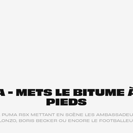
 - METS LE BITUME À
PIEDS
A PUMA RSX METTANT EN SCÈNE LES AMBASSADEU
LONZO, BORIS BECKER OU ENCORE LE FOOTBALLE