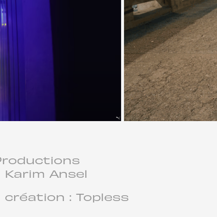
Productions
: Karim Ansel
 création : Topless