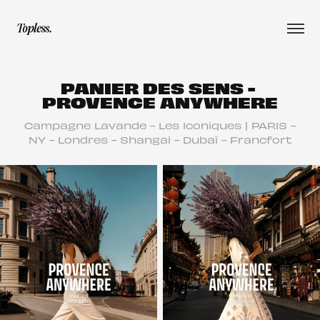
PANIER DES SENS - 
PROVENCE ANYWHERE
Campagne Lavande - Les Iconiques | PARIS -
NY - Londres - Shangai - Dubaï - Francfort